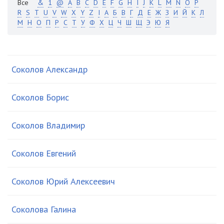
Все
&
1
@
A
B
C
D
E
F
G
H
I
J
K
L
M
N
O
P
R
S
T
U
V
W
X
Y
Z
І
А
Б
В
Г
Д
Е
Ж
З
И
Й
К
Л
М
Н
О
П
Р
С
Т
У
Ф
Х
Ц
Ч
Ш
Щ
Э
Ю
Я
Соколов Александр
Соколов Борис
Соколов Владимир
Соколов Евгений
Соколов Юрий Алексеевич
Соколова Галина