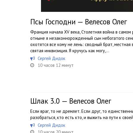
Псы Господни — Велесов Олег
Франция начала XV века, Столетняя война в самом р
отныне я незаконнорожденный сын небогатого сеньо
охотятся все кому не лень: сводный брат, местная 
святая инквизиция. Я кручусь как могу,...
Сергей Дидок
10 часов 12 минут
Шлак 3.0 — Велесов Олег
Если враг, то не дремлет. Если друг, то единственн
разобраться, кто есть кто, и выжить на пути к своей
Сергей Дидок
10 часов 20 минут