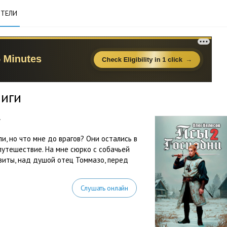
ТЕЛИ
ниги
г
и, но что мне до врагов? Они остались в
 путешествие. На мне сюрко с собачьей
разиты, над душой отец Томмазо, перед
Слушать онлайн