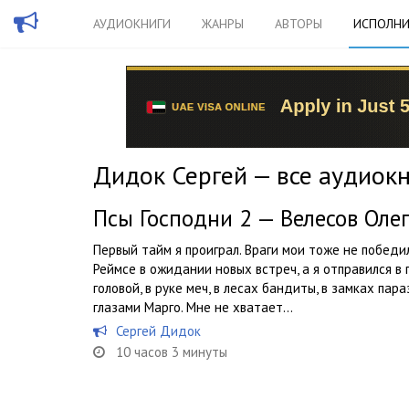
АУДИОКНИГИ
ЖАНРЫ
АВТОРЫ
ИСПОЛНИ
Дидок Сергей — все аудиок
Псы Господни 2 — Велесов Оле
Первый тайм я проиграл. Враги мои тоже не победил
Реймсе в ожидании новых встреч, а я отправился в
головой, в руке меч, в лесах бандиты, в замках па
глазами Марго. Мне не хватает...
Сергей Дидок
10 часов 3 минуты