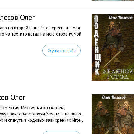
лесов Олег
раво на второй шанс. Что пересилит: моя
о из тех, кто встал на мою сторону, мой
Слушать онлайн
сов Олег
ссмертия. Миссия, мягко скажем,
лучу проклятье старухи Хемши — не знаю,
рх и сгинуть в кодовых завихрениях Игры,