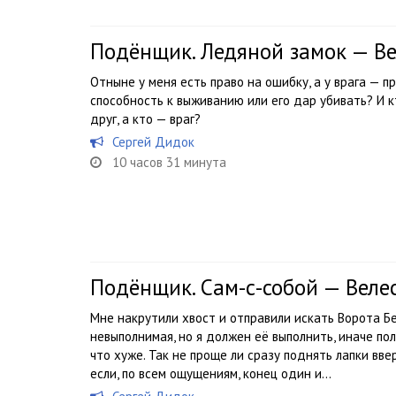
Подёнщик. Ледяной замок — Ве
Отныне у меня есть право на ошибку, а у врага — п
способность к выживанию или его дар убивать? И кт
друг, а кто — враг?
Сергей Дидок
10 часов 31 минута
Подёнщик. Сам-с-собой — Веле
Мне накрутили хвост и отправили искать Ворота Бе
невыполнимая, но я должен её выполнить, иначе по
что хуже. Так не проще ли сразу поднять лапки вве
если, по всем ощущениям, конец один и...