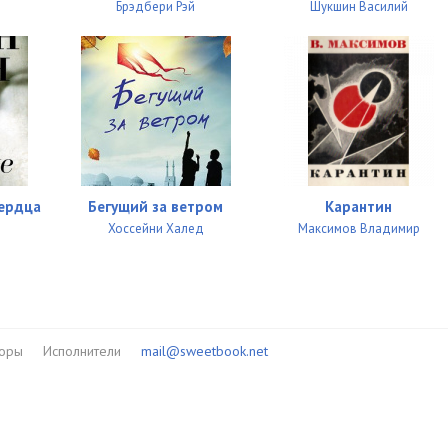
й
Брэдбери Рэй
Шукшин Василий
ердца
Бегущий за ветром
Карантин
Хоссейни Халед
Максимов Владимир
торы
Исполнители
mail@sweetbook.net