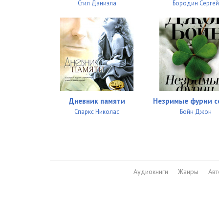
Стил Даниэла
Бородин Серге
Дневник памяти
Незримые фурии с
Спаркс Николас
Бойн Джон
Аудиокниги
Жанры
Ав