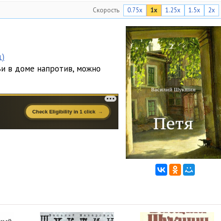
Скорость
0.75x
1x
1.25x
1.5x
2x
д)
и в доме напротив, можно