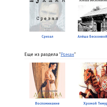
Срезал
Алёша Бесконво
Еще из раздела "
Роман
"
Воспоминание
Хромой Тиму