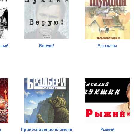
йный
Верую!
Рассказы
р
Прикосновение пламени
Рыжий