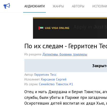
АУДИОКНИГИ
ЖАНРЫ
АВТОРЫ
ИСПОЛНИ
По их следам - Герритсен Те
Из раздела
Детективы, боевики, триллеры
Закрыт
Автор:
Герритсен Тесс
Исполняет:
Кирсанов Сергей
Из серии:
Семейство Тэвисток #1
Отец и мать Джордана и Берил Тэвисток, а
службы, были убиты в Париже при загадочны
Осиротевших детей воспитал их дядя Хью, 