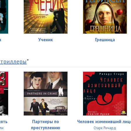
а
Ученик
Грешница
 триллеры
"
лять
Партнеры по
Человек изменивший лиц
преступлению
ли
Старк Ричард