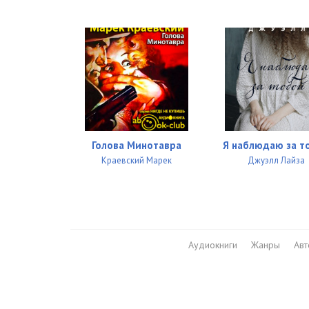
Голова Минотавра
Я наблюдаю за т
Краевский Марек
Джуэлл Лайза
Аудиокниги
Жанры
Ав