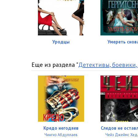
Уродцы
Умереть снов
Еще из раздела "
Детективы, боевики,
Кредо негодяев
Следов не остав
Чингиз Абдуллаев
Чейз Джеймс Хед