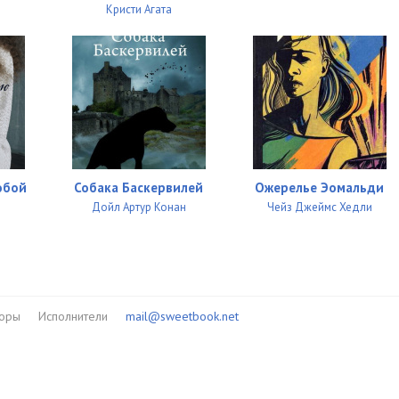
Кристи Агата
обой
Собака Баскервилей
Ожерелье Эомальди
Дойл Артур Конан
Чейз Джеймс Хедли
торы
Исполнители
mail@sweetbook.net