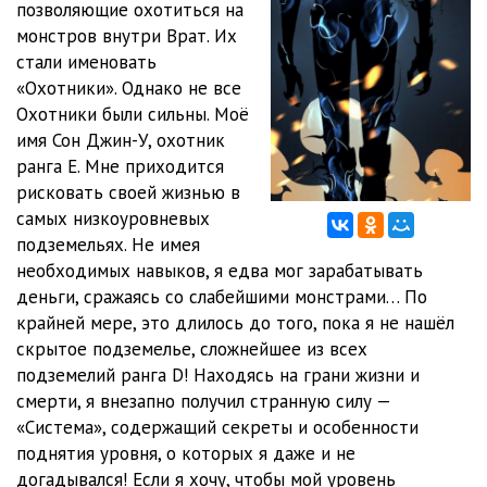
позволяющие охотиться на
монстров внутри Врат. Их
19.12
22:51
стали именовать
«Охотники». Однако не все
Охотники были сильны. Моё
имя Сон Джин-У, охотник
ранга Е. Мне приходится
рисковать своей жизнью в
самых низкоуровневых
подземельях. Не имея
необходимых навыков, я едва мог зарабатывать
деньги, сражаясь со слабейшими монстрами… По
крайней мере, это длилось до того, пока я не нашёл
скрытое подземелье, сложнейшее из всех
подземелий ранга D! Находясь на грани жизни и
смерти, я внезапно получил странную силу —
«Система», содержащий секреты и особенности
поднятия уровня, о которых я даже и не
догадывался! Если я хочу, чтобы мой уровень