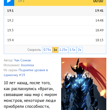
00:00
00:00
19.1
19.1
19:41
19.2
14:48
19.3
18:49
19.4
18:13
Скорость
0.75x
1x
1.25x
1.5x
2x
19.5
23:26
19.6
24:53
Автор:
Чан Соннак
Исполняет:
Insomnia
19.7
19:05
Из серии:
Поднятие уровня в
одиночку #19
19.8
21:32
10 лет назад, после того,
как распахнулись «Врата»,
19.9
18:01
связавшие наш мир с миром
19.10
18:07
монстров, некоторые люди
приобрели способности,
19.11
19:08