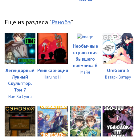
Еще из раздела "
Ранобэ
"
Необычные
странствия
бывшего
наёмника 6
Легендарный
Реинкарнация
OreGairu 5
Майн
Лунный
Haru no Hi
Ватари Ватару
Скульптор.
Том 7
Нам Хи Сунга