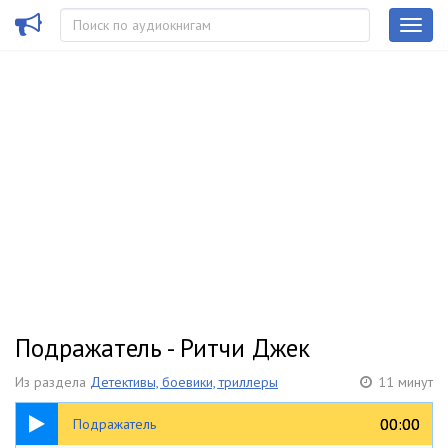
Подражатель - Ритчи Джек
Из раздела
Детективы, боевики, триллеры
11 минут
11:22
00:00
00:00
Подражатель