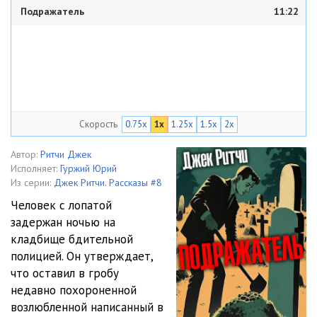
Подражатель
11:22
Скорость
0.75x
1x
1.25x
1.5x
2x
Автор:
Ритчи Джек
Исполняет:
Гуржий Юрий
Из серии:
Джек Ритчи. Рассказы #8
Человек с лопатой
задержан ночью на
кладбище бдительной
полицией. Он утверждает,
что оставил в гробу
недавно похороненной
возлюбленной написанный в