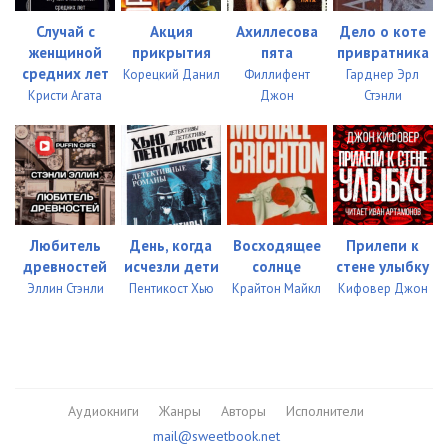
Случай с
Акция
Ахиллесова
Дело о коте
женщиной
прикрытия
пята
привратника
средних лет
Корецкий Данил
Филлифент
Гарднер Эрл
Кристи Агата
Джон
Стэнли
Любитель
День, когда
Восходящее
Прилепи к
древностей
исчезли дети
солнце
стене улыбку
Эллин Стэнли
Пентикост Хью
Крайтон Майкл
Кифовер Джон
Аудиокниги
Жанры
Авторы
Исполнители
mail@sweetbook.net