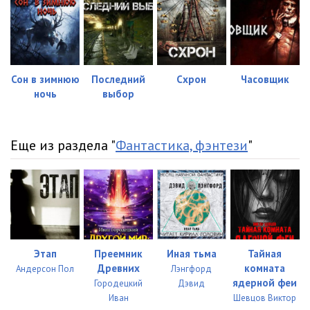
Сон в зимнюю
Последний
Схрон
Часовщик
ночь
выбор
Еще из раздела "
Фантастика, фэнтези
"
Этап
Преемник
Иная тьма
Тайная
Древних
комната
Андерсон Пол
Лэнгфорд
ядерной феи
Городецкий
Дэвид
Иван
Шевцов Виктор