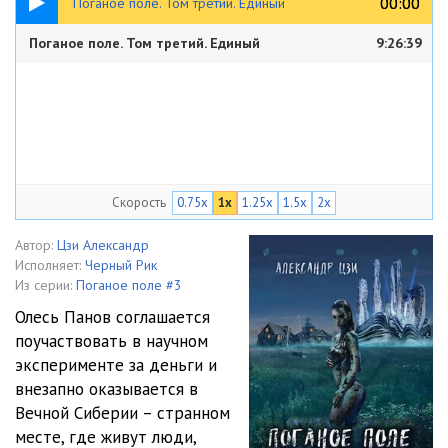
00:00
00:00
Поганое поле. Том третий. Единый
Поганое поле. Том третий. Единый
9:26:39
Скорость
0.75x
1x
1.25x
1.5x
2x
Автор:
Цзи Александр
Исполняет:
Черный Рик
Из серии:
Поганое поле #3
Олесь Панов соглашается
поучаствовать в научном
эксперименте за деньги и
внезапно оказывается в
Вечной Сиберии – странном
месте, где живут люди,