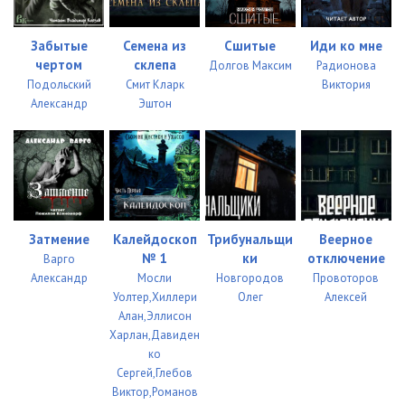
Забытые
Семена из
Сшитые
Иди ко мне
чертом
склепа
Долгов Максим
Радионова
Подольский
Смит Кларк
Виктория
Александр
Эштон
Затмение
Калейдоскоп
Трибунальщи
Веерное
№ 1
ки
отключение
Варго
Александр
Мосли
Новгородов
Провоторов
Уолтер,Хиллери
Олег
Алексей
Алан,Эллисон
Харлан,Давиден
ко
Сергей,Глебов
Виктор,Романов