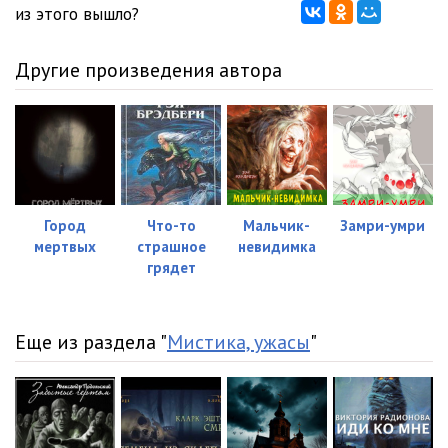
из этого вышло?
Другие произведения автора
Город
Что-то
Мальчик-
Замри-умри
мертвых
страшное
невидимка
грядет
Еще из раздела "
Мистика, ужасы
"