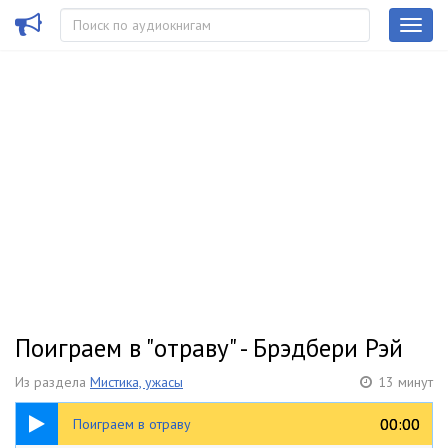
Поиграем в "отраву" - Брэдбери Рэй
Из раздела
Мистика, ужасы
13 минут
13:45
00:00
00:00
Поиграем в отраву