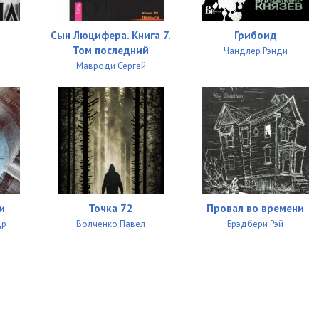
Сын Люцифера. Книга 7.
Грибоид
Том последний
Чандлер Рэнди
Мавроди Сергей
и
Точка 72
Провал во времени
др
Волченко Павел
Брэдбери Рэй