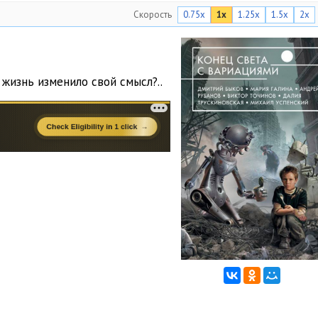
Скорость
0.75x
1x
1.25x
1.5x
2x
 жизнь изменило свой смысл?..