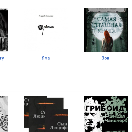
ту
Яма
Зов