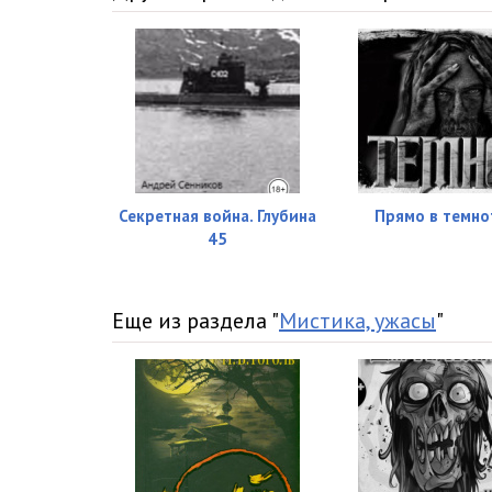
Секретная война. Глубина
Прямо в темно
45
Еще из раздела "
Мистика, ужасы
"