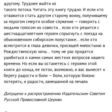
11_Polustanok
24:00
другому. Труднее выйти из
такого потока. Читать эту книгу трудно. И если кто
12_Polustanok
24:10
отважится стать другом старому воину, получившему
за порогом смерти особое служение — говорить с
13_Polustanok
23:56
людьми голосом их совести… если кто решится с
14_Polustanok
20:17
шестнадцатилетним героем спрыгнуть с поезда на
обыкновенном сибирском полустанке… если кто
15_Polustanok
21:10
всмотрится в глаза девочки, просящей милостыню в
Рождественскую ночь… тому не раз придется
16_Polustanok
28:49
ушибиться о камни самых жестких вопросов нашего
17_Polustanok
27:44
времени. Но если вы останетесь с героями этой
книги до конца, ее поток, возможно, и вас вынесет к
18_Polustanok
29:44
берегу радости и боли — боли, которую боязно
потерять, и радости, замешанной на печали.
19_Polustanok
25:56
20_Polustanok
25:31
Допущено к распространению Издательским Советом
Русской Православной Церкви.
21_Polustanok
29:17