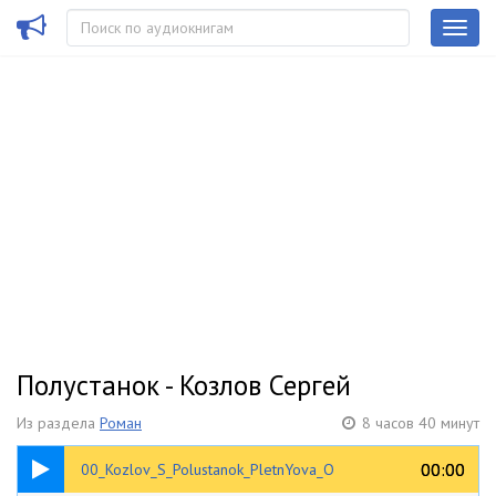
Полустанок - Козлов Сергей
Из раздела
Роман
8 часов 40 минут
00:29
00:00
00:00
00_Kozlov_S_Polustanok_PletnYova_O