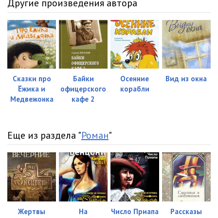
Другие произведения автора
Сказки про
Байки
Осенние
Вид из окна
Ёжика и
офицерского
корабли
Медвежонка
кафе 2
Еще из раздела "
Роман
"
Жертвы
На
Число Приапа
Рассказы