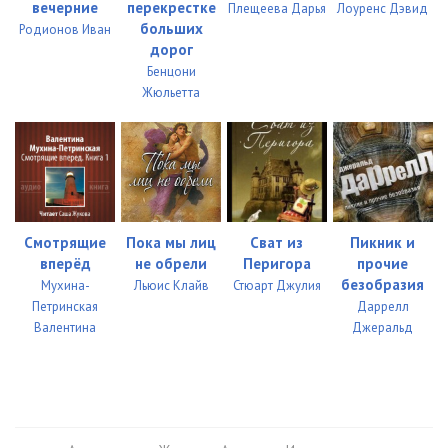
вечерние
перекрестке
Плещеева Дарья
Лоуренс Дэвид
больших
Родионов Иван
дорог
Бенцони
Жюльетта
Смотрящие
Пока мы лиц
Сват из
Пикник и
вперёд
не обрели
Перигора
прочие
безобразия
Мухина-
Льюис Клайв
Стюарт Джулия
Петринская
Даррелл
Валентина
Джеральд