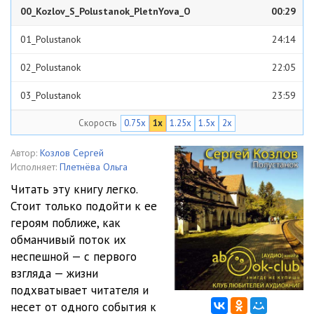
00_Kozlov_S_Polustanok_PletnYova_O
00:29
01_Polustanok
24:14
02_Polustanok
22:05
03_Polustanok
23:59
Скорость
0.75x
1x
1.25x
1.5x
2x
04_Polustanok
21:42
05_Polustanok
22:03
Автор:
Козлов Сергей
Исполняет:
Плетнёва Ольга
06_Polustanok
24:41
Читать эту книгу легко.
Стоит только подойти к ее
07_Polustanok
26:04
героям поближе, как
08_Polustanok
26:02
обманчивый поток их
неспешной — с первого
09_Polustanok
25:36
взгляда — жизни
подхватывает читателя и
10_Polustanok
22:32
несет от одного события к