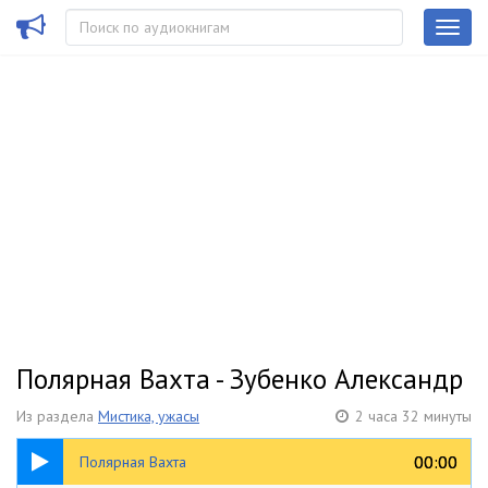
Полярная Вахта - Зубенко Александр
Из раздела
Мистика, ужасы
2 часа 32 минуты
2:32:16
00:00
00:00
Полярная Вахта