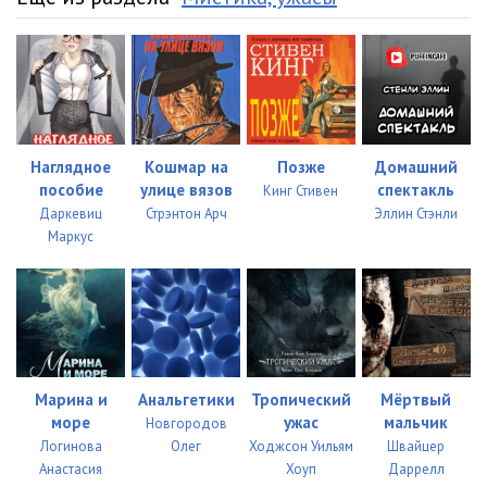
Наглядное
Кошмар на
Позже
Домашний
пособие
улице вязов
спектакль
Кинг Стивен
Даркевиц
Стрэнтон Арч
Эллин Стэнли
Маркус
Марина и
Анальгетики
Тропический
Мёртвый
море
ужас
мальчик
Новгородов
Логинова
Олег
Ходжсон Уильям
Швайцер
Анастасия
Хоуп
Даррелл