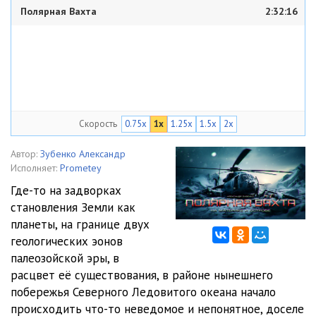
Полярная Вахта
2:32:16
Скорость
0.75x
1x
1.25x
1.5x
2x
Автор:
Зубенко Александр
Исполняет:
Prometey
Где-то на задворках
становления Земли как
планеты, на границе двух
геологических эонов
палеозойской эры, в
расцвет её существования, в районе нынешнего
побережья Северного Ледовитого океана начало
происходить что-то неведомое и непонятное, доселе