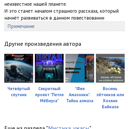
неизвестное нашей планете.
И это станет началом страшного рассказа, который
начнёт развиваться в данном повествовании
Примечание
Другие произведения автора
Четвёртый
Секретный
"Фея
Восемь
спутник
проект "Петля
Амазонки".
лётчиков или
Мёбиуса"
Тайна алмаза
Хозяин
Байкала
Еще из раздела "
Мистика, ужасы
"