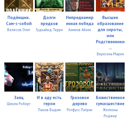
Подёнщик.
Долги
Непреднамер
Высшее
Сам-с-собой
предков
енная победа
образование
для сироты,
Велесов Олег
Гудкайнд Терри
Азимов Айзек
или
Родственники
...
Вересень Мария
Заяц
И в aду есть
Грозовое
Божественное
герои
дерево
сумасшествие
Шекли Роберт
Пaнoв Вaдим
Ротфусс Патрик
Желязны
Роджер