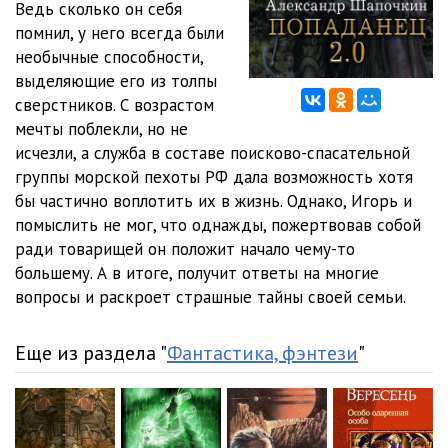
Ведь сколько он себя
помнил, у него всегда были
011 Глава 10. Истина где‑то рядом
1:22:25
необычные способности,
012 Глава 11. Дверь вечности
1:15:39
выделяющие его из толпы
сверстников. С возрастом
013 Глава 12. Ушастая Азия
1:08:06
мечты поблекли, но не
исчезли, а служба в составе поисково-спасательной
014 Глава 13. Я и мои
1:05:00
группы морской пехоты РФ дала возможность хотя
015 Глава 14. Не обещайте деве юной
1:51:22
бы частично воплотить их в жизнь. Однако, Игорь и
помыслить не мог, что однажды, пожертвовав собой
016 Эпилог. Попаданец 2.01
06:52
ради товарищей он положит начало чему-то
большему. А в итоге, получит ответы на многие
017 Эту и другие книги..
00:08
вопросы и раскроет страшные тайны своей семьи.
Еще из раздела "
Фантастика, фэнтези
"