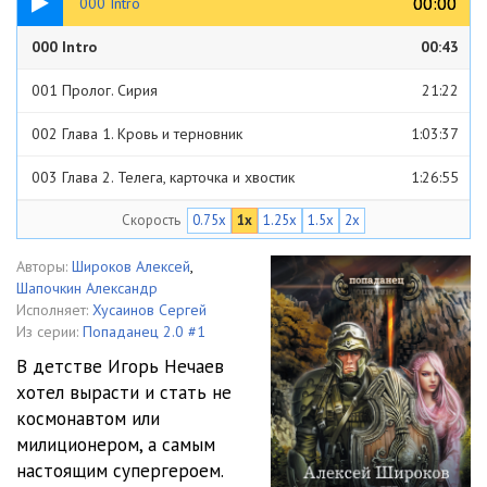
00:00
00:00
000 Intro
000 Intro
00:43
001 Пролог. Сирия
21:22
002 Глава 1. Кровь и терновник
1:03:37
003 Глава 2. Телега, карточка и хвостик
1:26:55
Скорость
0.75x
1x
1.25x
1.5x
2x
004 Глава 3. Дорога сквозь горы
25:36
005 Глава 4. Замок Коттай Дунсон
1:13:41
Авторы:
Широков Алексей
,
Шапочкин Александр
006 Глава 5. Во всплесках огненной смеси
39:14
Исполняет:
Хусаинов Сергей
Из серии:
Попаданец 2.0 #1
007 Глава 6. Наследие Третьего Царства
1:06:07
В детстве Игорь Нечаев
хотел вырасти и стать не
008 Глава 7. Опасная дорога
1:19:18
космонавтом или
009 Глава 8. Амуры бывают разные
47:20
милиционером, а самым
настоящим супергероем.
010 Глава 9. Стазис хаоса
46:55