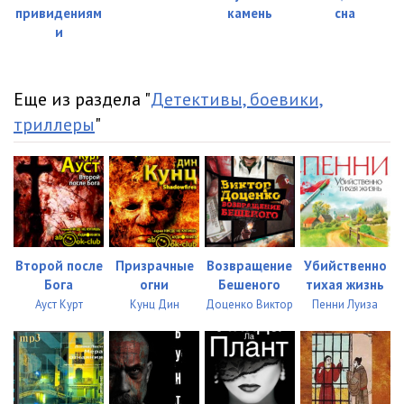
привидениям
камень
сна
и
Еще из раздела "
Детективы, боевики,
триллеры
"
Второй после
Призрачные
Возвращение
Убийственно
Бога
огни
Бешеного
тихая жизнь
Ауст Курт
Кунц Дин
Доценко Виктор
Пенни Луиза