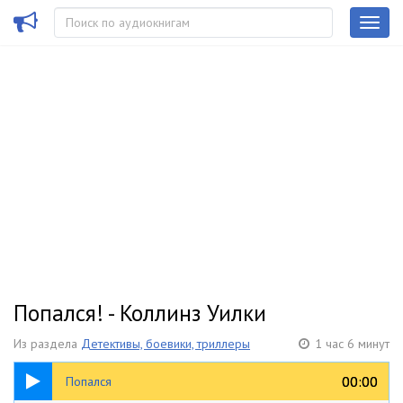
Попался! - Коллинз Уилки
Из раздела
Детективы, боевики, триллеры
1 час 6 минут
1:06:51
00:00
00:00
Попался