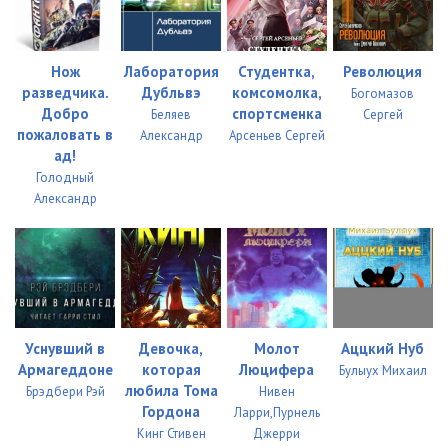
Нож
Лаборатория
Студентка,
Революция
разведчика.
Дубльвэ
комсомолка,
Богомазов
Добро
спортсменка
Беляев
Сергей
пожаловать в
Александр
Арсеньев Сергей
ад!
Голодный
Александр
Уснувший в
Девочка,
Молот
Аццкий Нуб
Армагеддоне
которая
Люцифера
Булыух Михаил
любила Тома
Брэдбери Рэй
Нивен
Гордона
Ларри,Пурнель
Кинг Стивен
Джерри