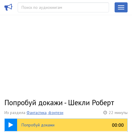
Попробуй докажи - Шекли Роберт
Из раздела
Фантастика, фэнтези
22 минуты
22:13
00:00
00:00
Попробуй докажи