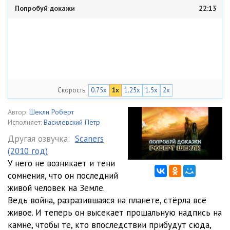
Попробуй докажи
22:13
Скорость
0.75x
1x
1.25x
1.5x
2x
Автор:
Шекли Роберт
Исполняет:
Василевский Пётр
Другая озвучка:
Scaners
(2010 год)
У него не возникает и тени
сомнения, что он последний
живой человек на Земле.
Ведь война, разразившаяся на планете, стёрла всё
живое. И теперь он высекает прощальную надпись на
камне, чтобы те, кто впоследствии прибудут сюда,