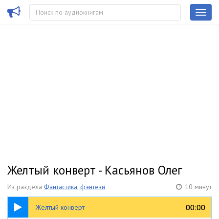
Желтый конверт - Касьянов Олег
Из раздела
Фантастика, фэнтези
10 минут
10:43
00:00
00:00
Желтый конверт