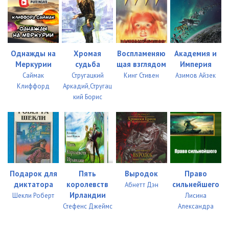
Однажды на
Хромая
Воспламеняю
Академия и
Меркурии
судьба
щая взглядом
Империя
Саймак
Стругацкий
Кинг Стивен
Азимов Айзек
Клиффорд
Аркадий,Стругац
кий Борис
Подарок для
Пять
Выродок
Право
диктатора
королевств
сильнейшего
Абнетт Дэн
Ирландии
Шекли Роберт
Лисина
Стефенс Джеймс
Александра