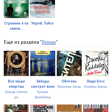
Странник я на
Укрой, Тайга
земле...
Еще из раздела "
Роман
"
Все люди
Звёзды
Обитель
Леди Босс
смертны
смотрят вниз
Прилепин Захар
Коллинз Джеки
Бовуар Симона
Кронин
де
Арчибальд