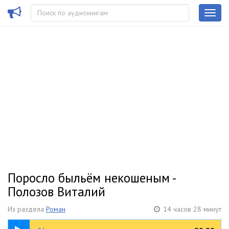
Поросло быльём некошеным -
Полозов Виталий
Из раздела
Роман
14 часов 28 минут
2:17:01