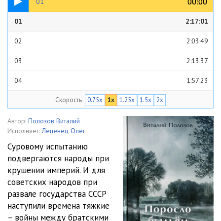
00:00
00:00
01
01
2:17:01
02
2:03:49
03
2:13:37
04
1:57:23
Скорость
0.75x
1x
1.25x
1.5x
2x
05
2:07:11
06
2:01:04
Автор:
Полозов Виталий
Исполняет:
Лепенец Олег
07
1:48:03
Суровому испытанию
подвергаются народы при
крушении империй. И для
советских народов при
развале государства СССР
наступили времена тяжкие
– войны между братскими