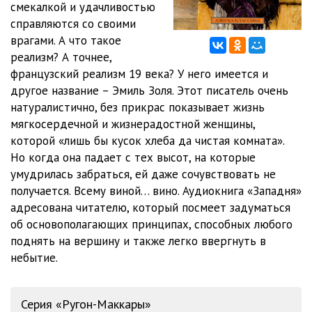
смекалкой и удачливостью
0012
22:39
справляются со своими
0013
27:10
врагами. А что такое
реализм? А точнее,
0014
28:42
французский реализм 19 века? У него имеется и
другое название – Эмиль Золя. Этот писатель очень
0015
24:22
натуралистично, без прикрас показывает жизнь
0016
26:41
мягкосердечной и жизнерадостной женщины,
которой «лишь бы кусок хлеба да чистая комната».
0017
26:52
Но когда она падает с тех высот, на которые
умудрилась забраться, ей даже сочувствовать не
0018
28:36
получается. Всему виной… вино. Аудиокнига «Западня»
0019
28:05
адресована читателю, который посмеет задуматься
об основополагающих принципах, способных любого
0020
25:50
поднять на вершину и также легко ввергнуть в
небытие.
0021
28:44
0022
25:27
Серия «Ругон-Маккары»