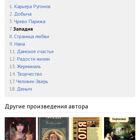
0023
24:54
1.
Карьера Ругонов
0024
27:26
2.
Добыча
3.
Чрево Парижа
0025
27:43
7.
Западня
8.
Страница любви
0026
28:30
9.
Нана
0027
29:51
11.
Дамское счастье
12.
Радости жизни
0028
24:01
13.
Жерминаль
14.
Творчество
0029
29:42
17.
Человек-Зверь
0030
24:34
18.
Деньги
0031
28:52
Другие произведения автора
0032
24:12
0033
24:44
0034
25:18