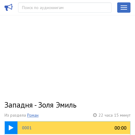
Западня - Золя Эмиль
Из раздела
Роман
22 часа 15 минут
05:14
00:00
00:00
0001