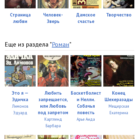
0035
26:21
Страница
Человек-
Дамское
Творчество
любви
Зверь
счастье
0036
25:21
0037
25:41
Еще из раздела "
Роман
"
0038
25:39
0039
26:14
0040
27:14
0041
15:57
Это я —
Любить
Баскетболист
Конец
0042
28:40
Эдичка
запрещается,
и Нелли.
Шехеразады
или Любовь
Собачья
Лимонов
Мещерская
0043
24:33
под запретом
повесть
Эдуард
Екатерина
Картленд
Арье Аида
0044
24:48
Барбара
0045
27:27