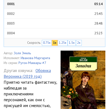
0001
05:14
0002
25:45
0003
28:48
0004
25:23
Скорость
0.75x
1x
1.25x
1.5x
2x
0005
27:36
0006
25:44
Автор:
Золя Эмиль
Исполняет:
Иванова Маргарита
0007
20:28
Из серии:
Ругон-Маккары #7
Другая озвучка:
Обоянка
0008
14:35
Вероника (2019 год)
Приятно читать фантастику,
0009
28:52
наблюдая за
0010
25:04
приключениями
персонажей, как они с
0011
28:47
присущей им смелостью,