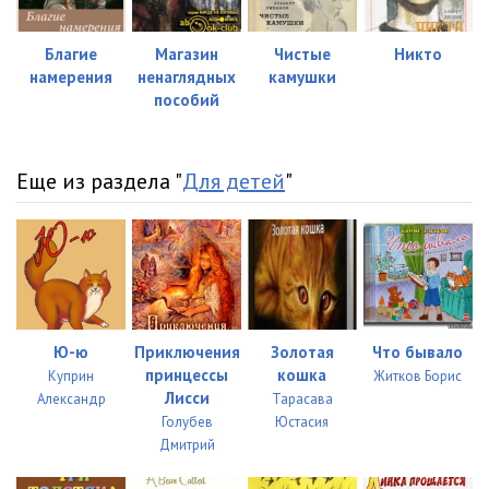
Благие
Магазин
Чистые
Никто
намерения
ненаглядных
камушки
пособий
Еще из раздела "
Для детей
"
Ю-ю
Приключения
Золотая
Что бывало
принцессы
кошка
Куприн
Житков Борис
Лисси
Александр
Тарасава
Голубев
Юстасия
Дмитрий