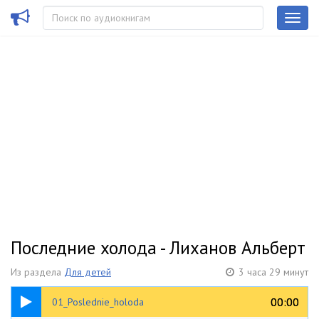
Последние холода - Лиханов Альберт
Из раздела
Для детей
3 часа 29 минут
00:34
00:00
00:00
01_Poslednie_holoda