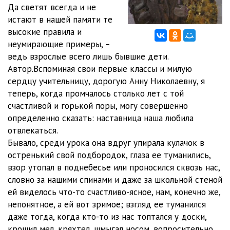
Да светят всегда и не
истают в нашей памяти те
высокие правила и
неумирающие примеры, –
ведь взрослые всего лишь бывшие дети.
Автор.Вспоминая свои первые классы и милую
сердцу учительницу, дорогую Анну Николаевну, я
теперь, когда промчалось столько лет с той
счастливой и горькой поры, могу совершенно
определенно сказать: наставница наша любила
отвлекаться.
Бывало, среди урока она вдруг упирала кулачок в
остренький свой подбородок, глаза ее туманились,
взор утопал в поднебесье или проносился сквозь нас,
словно за нашими спинами и даже за школьной стеной
ей виделось что-то счастливо-ясное, нам, конечно же,
непонятное, а ей вот зримое; взгляд ее туманился
даже тогда, когда кто-то из нас топтался у доски,
крошил мел, кряхтел, шмыгал носом, вопросительно