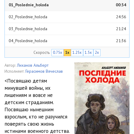
01_Poslednie_holoda
00:34
02_Poslednie_holoda
24:56
03_Poslednie_holoda
21:24
04_Poslednie_holoda
21:36
Скорость
0.75x
1x
1.25x
1.5x
2x
05_Poslednie_holoda
29:33
06_Poslednie_holoda
23:04
Автор:
Лиханов Альберт
Исполняет:
Герасимов Вячеслав
07_Poslednie_holoda
23:20
<Посвящаю детям
минувшей войны, их
08_Poslednie_holoda
20:02
лишениям и вовсе не
09_Poslednie_holoda
23:54
детским страданиям.
Посвящаю нынешним
10_Poslednie_holoda
21:05
взрослым, кто не разучился
поверять свою жизнь
истинами военного детства.