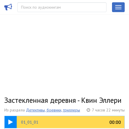
Застекленная деревня - Квин Эллери
Из раздела
Детективы, боевики, триллеры
7 часов 22 минуты
05:02
00:00
00:00
01_01_01