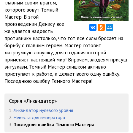
главным своим врагом,
которого зовут Темный
012
08:51
Мастер. В этой
013
09:28
произведении Денису все
же удается надоесть
014
10:01
противнику настолько, что тот все силы бросает на
борьбу с главным героем. Мастер готовит
015
09:33
хитроумную ловушку, для создания которой
016
09:29
применяет настоящий мир! Впрочем, злодеям присущ
энтузиазм. Темный Мастер слишком активно
017
07:40
приступает к работе, и делает всего одну ошибку.
Последнюю ошибку Темного Мастера!
018
09:07
019
09:18
Серия «Ликвидатор»
020
09:43
1.
Ликвидатор нулевого уровня
2.
Невеста для императора
021
08:50
3.
Последняя ошибка Темного Мастера
022
09:50