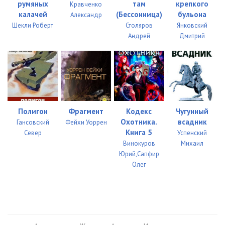
румяных
там
крепкого
Кравченко
034
08:42
калачей
(Бессонница)
бульона
Александр
Шекли Роберт
Столяров
Янковский
035
11:15
Андрей
Дмитрий
036
10:59
037
09:36
038
08:37
039
09:06
Полигон
Фрагмент
Кодекс
Чугунный
Охотника.
всадник
Гансовский
Фейхи Уоррен
040
11:16
Книга 5
Север
Успенский
Винокуров
Михаил
041
11:25
Юрий,Сапфир
Олег
042
07:09
043
09:24
044
08:26