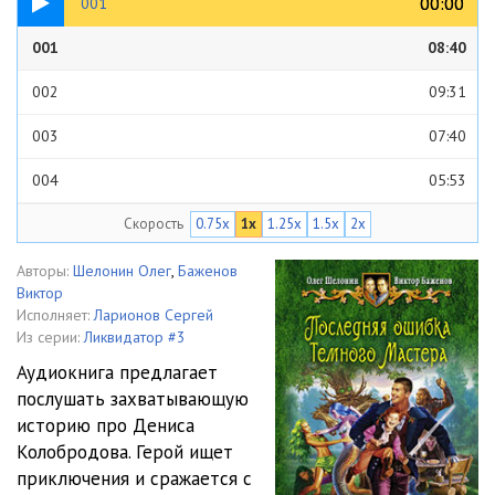
00:00
00:00
001
001
08:40
002
09:31
003
07:40
004
05:53
Скорость
0.75x
1x
1.25x
1.5x
2x
005
10:00
006
10:07
Авторы:
Шелонин Олег
,
Баженов
Виктор
007
10:25
Исполняет:
Ларионов Сергей
Из серии:
Ликвидатор #3
008
10:49
Аудиокнига предлагает
послушать захватывающую
009
08:04
историю про Дениса
010
09:35
Колобродова. Герой ищет
приключения и сражается с
011
11:38