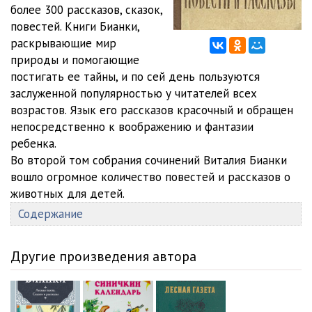
012. На великом морском пути 10
08:18
более 300 рассказов, сказок,
повестей. Книги Бианки,
013. На великом морском пути 11
03:47
раскрывающие мир
природы и помогающие
014. Мурзук 00
02:16
постигать ее тайны, и по сей день пользуются
015. Мурзук 01
05:41
заслуженной популярностью у читателей всех
возрастов. Язык его рассказов красочный и обращен
016. Мурзук 02
04:55
непосредственно к воображению и фантазии
ребенка.
017. Мурзук 03
05:19
Во второй том собрания сочинений Виталия Бианки
018. Мурзук 04
05:36
вошло огромное количество повестей и рассказов о
животных для детей.
019. Мурзук 05
06:56
Содержание
020. Мурзук 06
03:37
Другие произведения автора
021. Мурзук 07
05:43
022. Мурзук 08
07:33