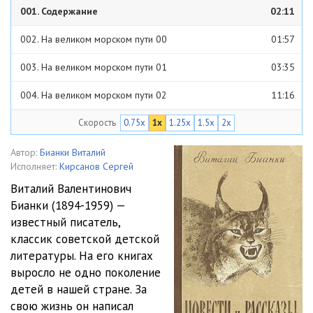
001. Содержание
02:11
002. На великом морском пути 00
01:57
003. На великом морском пути 01
03:35
004. На великом морском пути 02
11:16
Скорость
0.75x
1x
1.25x
1.5x
2x
005. На великом морском пути 03
05:57
006. На великом морском пути 04
06:32
Автор:
Бианки Виталий
Исполняет:
Кирсанов Сергей
007. На великом морском пути 05
02:53
Виталий Валентинович
Бианки (1894-1959) —
008. На великом морском пути 06
09:46
известный писатель,
009. На великом морском пути 07
07:02
классик советской детской
литературы. На его книгах
010. На великом морском пути 08
06:50
выросло не одно поколение
детей в нашей стране. За
011. На великом морском пути 09
05:35
свою жизнь он написал