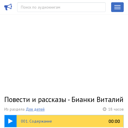
Повести и рассказы - Бианки Виталий
Из раздела
Для детей
18 часов
02:11
00:00
00:00
001. Содержание