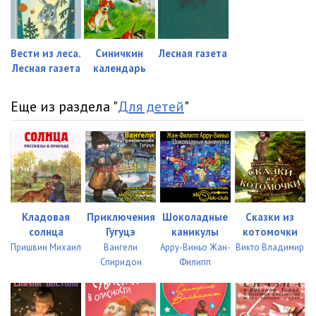
023. Мурзук 09
09:30
024. Мурзук 10
04:24
Вести из леса.
Синичкин
Лесная газета
025. Мурзук 11
05:24
Лесная газета
календарь
026. Мурзук 12
04:56
Еще из раздела "
Для детей
"
027. Мурзук 13
06:21
028. Мурзук 14
04:14
029. Мурзук 15
04:17
030. Мурзук 16
05:24
Кладовая
Приключения
Шоколадные
Сказки из
031. Мурзук 17
05:53
солнца
Гугуцэ
каникулы
котомочки
Пришвин Михаил
Вангели
Арру-Виньо Жан-
Викто Владимир
032. Мурзук 18
01:14
Спиридон
Филипп
033. Сумасшедшая птица
10:34
034. Фомка-разбойник
09:33