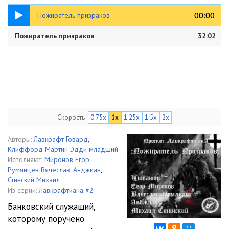
32:02
00:00
00:00
Пожиратель призраков
Пожиратель призраков
32:02
Скорость
0.75x
1x
1.25x
1.5x
2x
Авторы:
Лавкрафт Говард
,
Клиффорд Мартин Эдди младший
Исполняют:
Миронов Егор
,
Румянцев Вячеслав
,
Анджиан
,
Стинский Михаил
Из серии:
Лавкрафтиана #2
Банковский служащий,
которому поручено