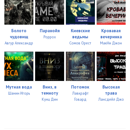
Болото
Паранойя
Киевские
Кровавая
чудовищ
ведьмы
вечеринка
Роррох
Авгур Александр
Сомов Орест
МакНи Джон
Мутная вода
Вниз, в
Потомок
Высокая
темноту
трава
Шанин Игорь
Лавкрафт
Кунц Дин
Говард
Лансдейл Джо