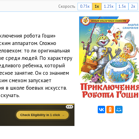
Скорость
0.75x
1x
1.25x
1.5x
2x
07:52
09:35
13:14
ключения робота Гоши»
ским аппаратом. Сложно
12:29
еловеком: то ли оригинальная
10:25
ые среди людей. По характеру
едливого ребенка, который
09:34
сное занятие. Он со знанием
ким смехом запускает
11:29
ия в школе боевых искусств.
08:03
скучать.
07:25