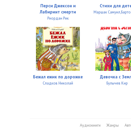
Перси Джексон и
Стихи для дет
Лабиринт смерти
Маршак Самуил,Барто
Риордан Рик
Бежал ежик по дорожке
Девочка с Зем
Сладков Николай
Булычев Кир
Аудиокниги
Жанры
Ав