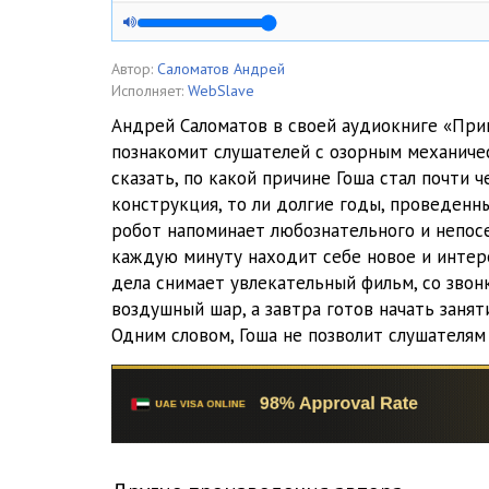
05 Гоша столяр
06 На рыбалке
Автор:
Саломатов Андрей
Исполняет:
WebSlave
07 Как Гоша снимал кино
Андрей Саломатов в своей аудиокниге «При
познакомит слушателей с озорным механиче
08 Как мы с Гошей играли
сказать, по какой причине Гоша стал почти ч
09 Гоша влюбился
конструкция, то ли долгие годы, проведенн
робот напоминает любознательного и непос
10 Гоша воздухоплаватель
каждую минуту находит себе новое и интере
дела снимает увлекательный фильм, со звон
11 Новый год
воздушный шар, а завтра готов начать занят
12 Мы болеем
Одним словом, Гоша не позволит слушателям 
13 Гошины превращения