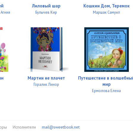
ей
Лиловый шар
Кошкин Дом, Теремок
 Агния
Булычев Кир
Маршак Самуил
ли
Мартин не плачет
Путешествие в волшебны
мир
Горалик Линор
Ермолова Елена
торы
Исполнители
mail@sweetbook.net