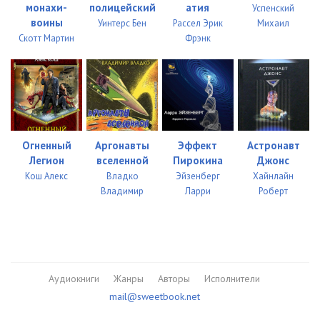
монахи-
полицейский
атия
Успенский
воины
Уинтерс Бен
Рассел Эрик
Михаил
Скотт Мартин
Фрэнк
Огненный
Аргонавты
Эффект
Астронавт
Легион
вселенной
Пирокина
Джонс
Кош Алекс
Владко
Эйзенберг
Хайнлайн
Владимир
Ларри
Роберт
Аудиокниги
Жанры
Авторы
Исполнители
mail@sweetbook.net