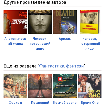
Другие произведения автора
Анатомическ
Человек,
Ариэль
Человек,
ий жених
потерявший
потерявший
лицо
лицо
Еще из раздела "
Фантастика, фэнтези
"
Фракс и
Последний
Космобюрокр
Время Оно