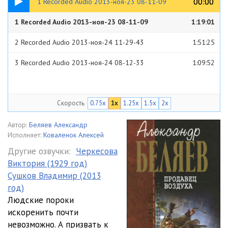
00:00
00:00
1 Recorded Audio 2013-ноя-23 08-11-09
1 Recorded Audio 2013-ноя-23 08-11-09
1:19:01
2 Recorded Audio 2013-ноя-24 11-29-43
1:51:25
3 Recorded Audio 2013-ноя-24 08-12-33
1:09:52
Скорость
0.75x
1x
1.25x
1.5x
2x
Автор:
Беляев Александр
Исполняет:
Коваленок Алексей
Другие озвучки:
Черкесова
Виктория (1929 год)
Сушков Владимир (2013
год)
Людские пороки
искоренить почти
невозможно. А призвать к