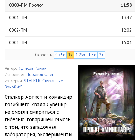
0000-ПМ Пролог
11:58
0001-ПМ
13:47
0002-ПМ
12:02
0003-ПМ
15:01
Скорость
0.75x
1x
1.25x
1.5x
2x
0004-ПМ
32:02
0005-ПМ
30:07
Автор:
Куликов Роман
Исполняет:
Лобанов Олег
0006-ПМ
17:40
Из серии:
STALKER. Связанные
Зоной #5
0007-ПМ
22:14
Сталкер Артист и командир
погибшего квада Сувенир
0008-ПМ
43:31
не смогли смириться с
0009-ПМ
34:55
гибелью товарищей. Мысль
о том, что загадочная
0010-ПМ
40:16
лаборатория, эксперименты