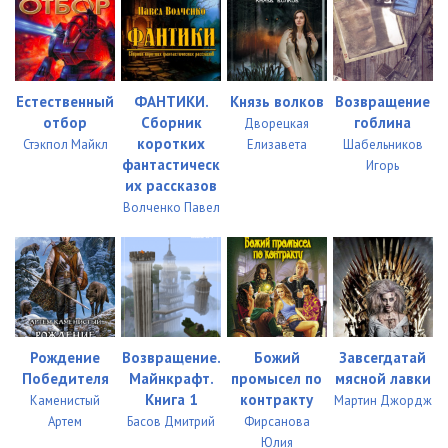
Естественный
ФАНТИКИ.
Князь волков
Возвращение
отбор
Сборник
гоблина
Дворецкая
коротких
Стэкпол Майкл
Елизавета
Шабельников
фантастическ
Игорь
их рассказов
Волченко Павел
Рождение
Возвращение.
Божий
Завсегдатай
Победителя
Майнкрафт.
промысел по
мясной лавки
Книга 1
контракту
Каменистый
Мартин Джордж
Артем
Басов Дмитрий
Фирсанова
Юлия