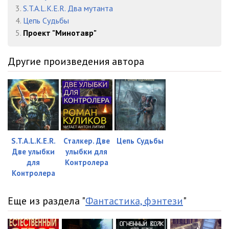
3.
S.T.A.L.K.E.R. Два мутанта
4.
Цепь Судьбы
5.
Проект "Минотавр"
Другие произведения автора
S.T.А.L.K.Е.R.
Сталкер. Две
Цепь Судьбы
Две улыбки
улыбки для
для
Контролера
Контролера
Еще из раздела "
Фантастика, фэнтези
"