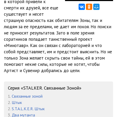
в которой привели к
0011-ПМ
1:02:14
смерти их друзей, все еще
0012-ПМ
1:15:35
существует и несет
страшную опасность как обитателям Зоны, так и
0013-ПМ
16:29
людям за ее пределами, не дает им покоя. Но поиски
не приносят результатов. Зато в поле зрения
0014-ПМ
59:15
соратников попадает таинственный проект
0015-ПМ
54:18
«Минотавр». Как он связан с лабораторией и что
собой представляет, им и предстоит выяснить. Но не
0016-ПМ эпилог
01:21
только Зона желает скрыть свои тайны, ей в этом
помогают некие силы, которые не хотят, чтобы
Артист и Сувенир добрались до цели.
Серия «STALKER. Связанные Зоной»
1.
Связанные зоной
2.
Штык
2.
S.T.A.L.K.E.R. Штык
3.
Два мутанта