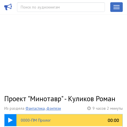
Проект "Минотавр" - Куликов Роман
Из раздела
Фантастика, фэнтези
9 часов 2 минуты
11:58
00:00
00:00
0000-ПМ Пролог