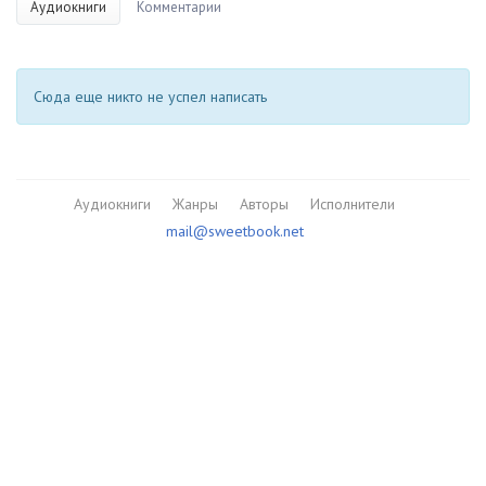
Аудиокниги
Комментарии
Сюда еще никто не успел написать
Аудиокниги
Жанры
Авторы
Исполнители
mail@sweetbook.net