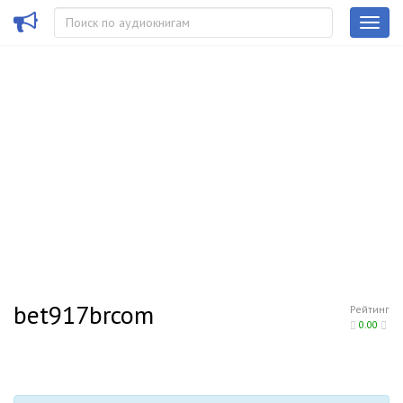
bet917brcom
Рейтинг
0.00