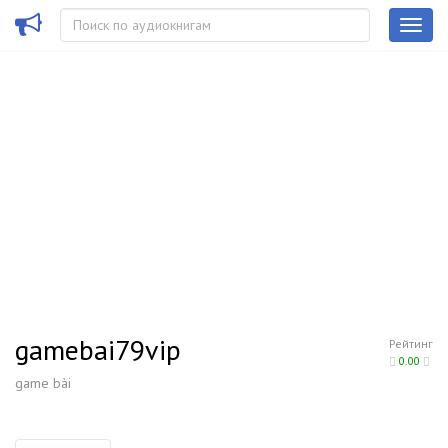
gamebai79vip
Рейтинг
0.00
game bài