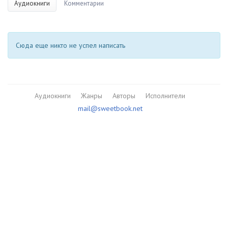
Аудиокниги
Комментарии
Сюда еще никто не успел написать
Аудиокниги
Жанры
Авторы
Исполнители
mail@sweetbook.net