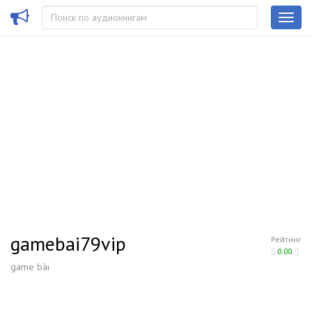
gamebai79vip
Рейтинг
0.00
game bài