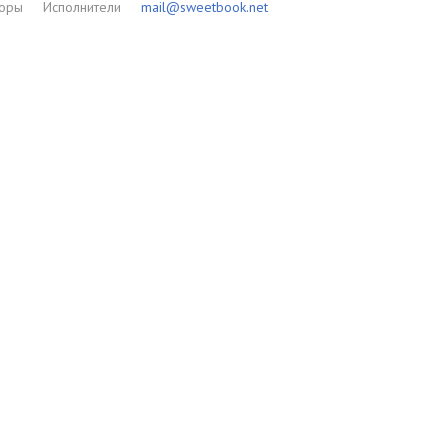
торы
Исполнители
mail@sweetbook.net