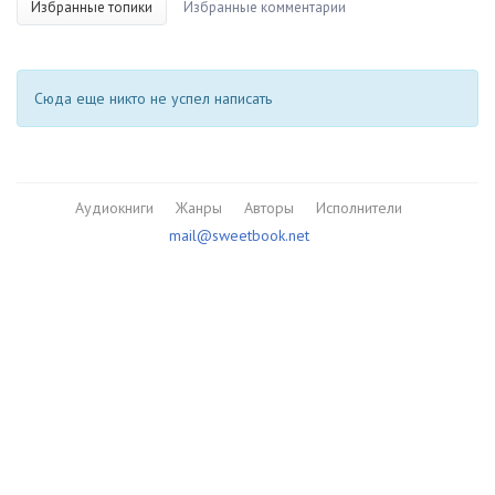
Избранные топики
Избранные комментарии
Сюда еще никто не успел написать
Аудиокниги
Жанры
Авторы
Исполнители
mail@sweetbook.net