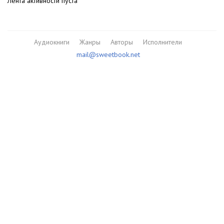
Лента активности пуста
Аудиокниги
Жанры
Авторы
Исполнители
mail@sweetbook.net