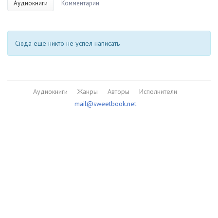
Аудиокниги
Комментарии
Сюда еще никто не успел написать
Аудиокниги
Жанры
Авторы
Исполнители
mail@sweetbook.net