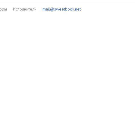
торы
Исполнители
mail@sweetbook.net