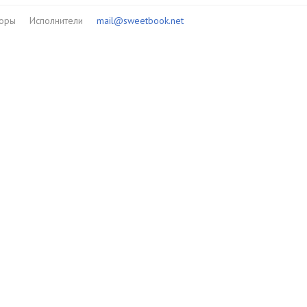
торы
Исполнители
mail@sweetbook.net