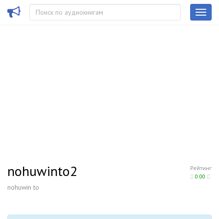
nohuwinto2
Рейтинг
0.00
nohuwin to