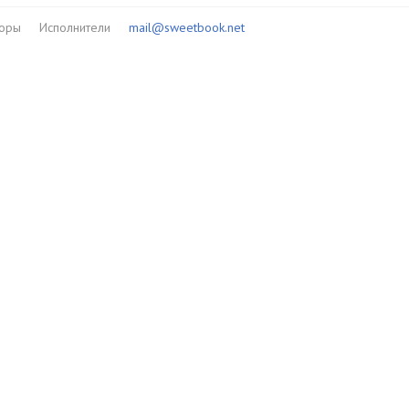
торы
Исполнители
mail@sweetbook.net