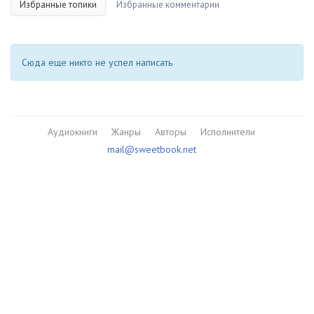
Избранные топики
Избранные комментарии
Сюда еще никто не успел написать
Аудиокниги
Жанры
Авторы
Исполнители
mail@sweetbook.net