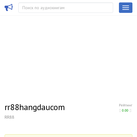
rr88hangdaucom
Рейтинг
0.00
RR88