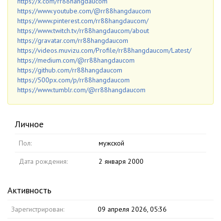
https://x.com/rr88hangdaucom
https://www.youtube.com/@rr88hangdaucom
https://www.pinterest.com/rr88hangdaucom/
https://www.twitch.tv/rr88hangdaucom/about
https://gravatar.com/rr88hangdaucom
https://videos.muvizu.com/Profile/rr88hangdaucom/Latest/
https://medium.com/@rr88hangdaucom
https://github.com/rr88hangdaucom
https://500px.com/p/rr88hangdaucom
https://www.tumblr.com/@rr88hangdaucom
Личное
Пол:
мужской
Дата рождения:
2 января 2000
Активность
Зарегистрирован:
09 апреля 2026, 05:36