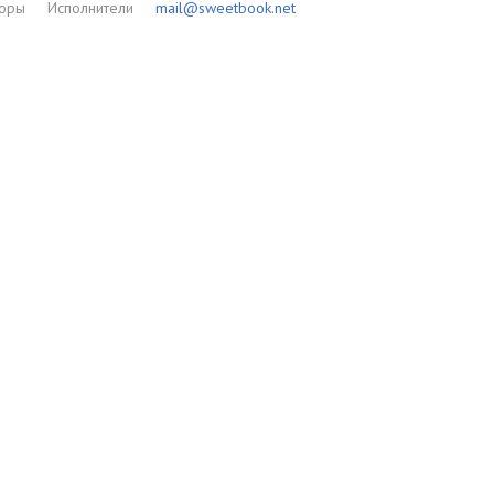
торы
Исполнители
mail@sweetbook.net