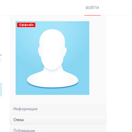
ВОЙТИ
Оффлайн
нг
Информация
Стена
Публикации