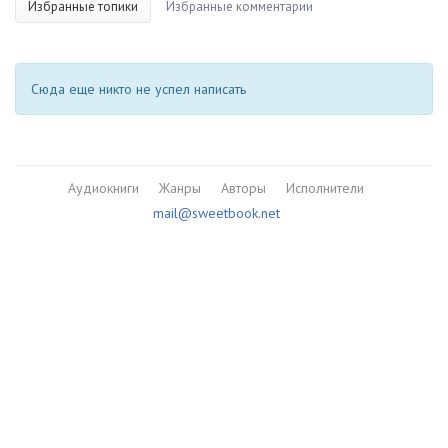
Избранные топики
Избранные комментарии
Сюда еще никто не успел написать
Аудиокниги
Жанры
Авторы
Исполнители
mail@sweetbook.net