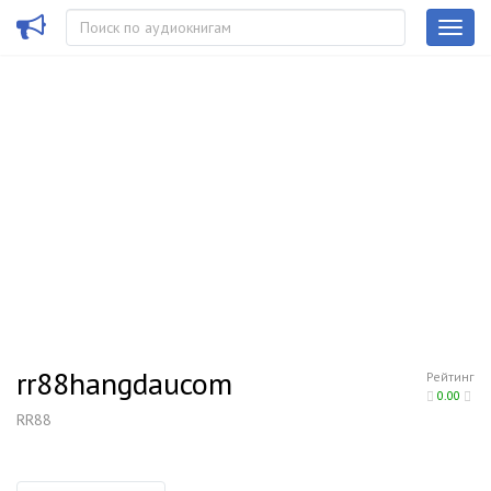
rr88hangdaucom
Рейтинг
0.00
RR88