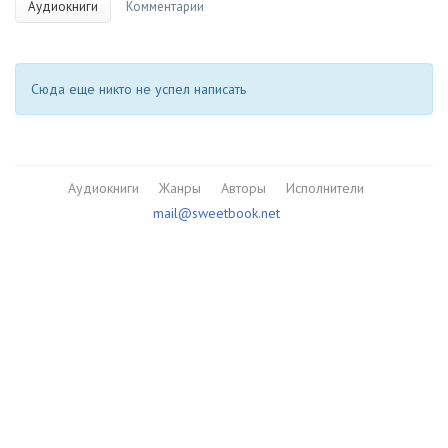
Аудиокниги
Комментарии
Сюда еще никто не успел написать
Аудиокниги
Жанры
Авторы
Исполнители
mail@sweetbook.net