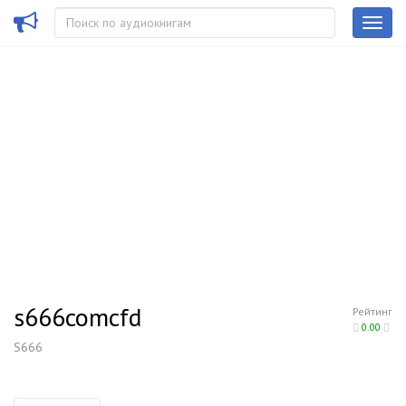
s666comcfd
Рейтинг
0.00
S666