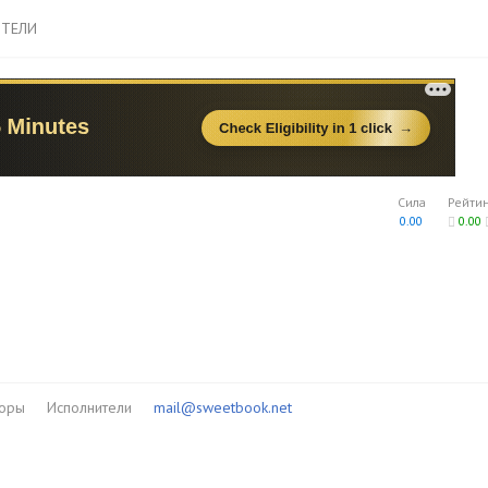
ТЕЛИ
Сила
Рейти
0.00
0.00
торы
Исполнители
mail@sweetbook.net