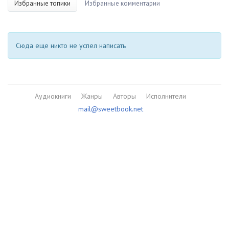
Избранные топики
Избранные комментарии
Сюда еще никто не успел написать
Аудиокниги
Жанры
Авторы
Исполнители
mail@sweetbook.net