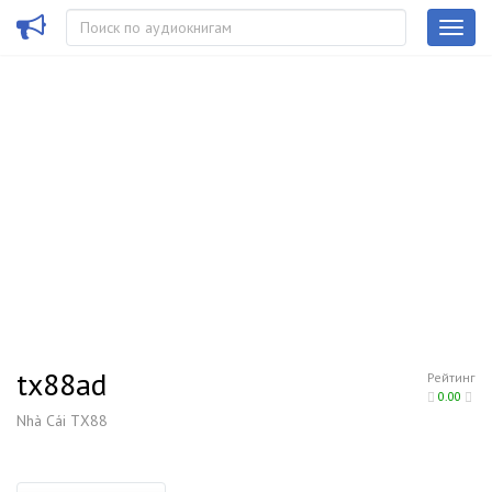
tx88ad
Рейтинг
0.00
Nhà Cái TX88