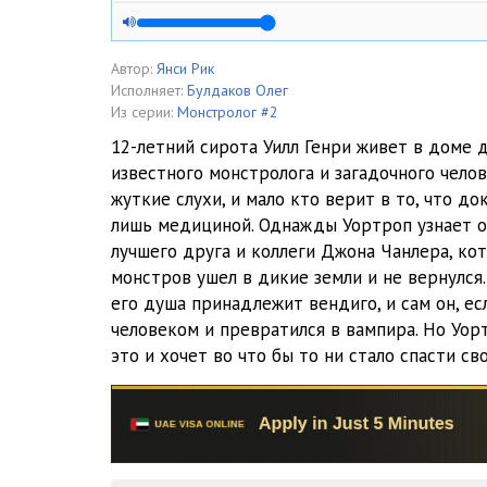
04
05
Автор:
Янси Рик
Исполняет:
Булдаков Олег
06
Из серии:
Монстролог #2
12-летний сирота Уилл Генри живет в доме 
07
известного монстролога и загадочного челов
жуткие слухи, и мало кто верит в то, что д
08
лишь медициной. Однажды Уортроп узнает о
09
лучшего друга и коллеги Джона Чанлера, ко
монстров ушел в дикие земли и не вернулся
10
его душа принадлежит вендиго, и сам он, ес
человеком и превратился в вампира. Но Уор
11
это и хочет во что бы то ни стало спасти св
12
13
14