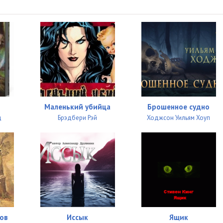
19:24
28:15
16:55
24:41
06:34
Маленький убийца
Брошенное судно
д
Брэдбери Рэй
Ходжсон Уильям Хоуп
ов
Иссык
Ящик