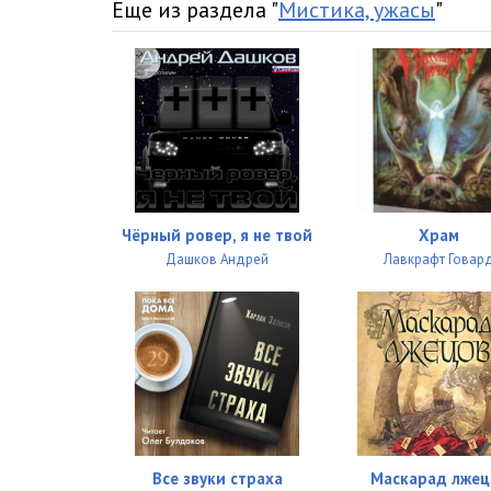
26
Еще из раздела "
Мистика, ужасы
"
27
28
29
30 эпилог
Чёрный ровер, я не твой
Храм
Дашков Андрей
Лавкрафт Говар
Все звуки страха
Маскарад лжец