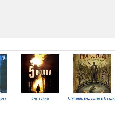
12:05
28:10
42:48
29:17
25:06
19:43
19:41
45:20
18:19
24:53
лога
5-я волна
Ступени, ведущие в бездн
20:56