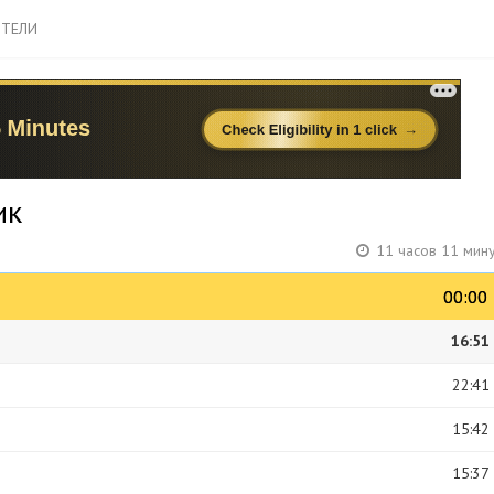
ТЕЛИ
ик
11 часов 11 мин
00:00
00:00
16:51
22:41
15:42
15:37