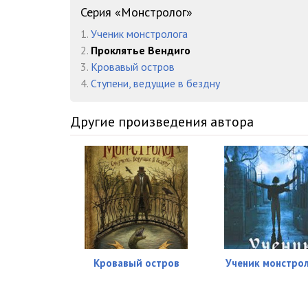
15
Серия «Монстролог»
1.
Ученик монстролога
16
2.
Проклятье Вендиго
17
3.
Кровавый остров
4.
Ступени, ведущие в бездну
18
19
Другие произведения автора
20
21
22
23
24
Кровавый остров
Ученик монстро
25