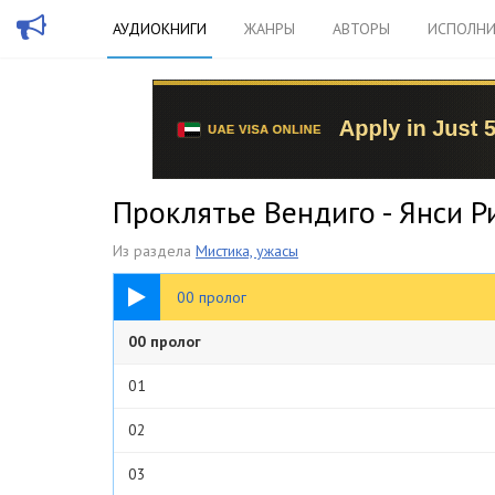
АУДИОКНИГИ
ЖАНРЫ
АВТОРЫ
ИСПОЛНИ
Проклятье Вендиго - Янси Р
Из раздела
Мистика, ужасы
16:51
00 пролог
00 пролог
01
02
03