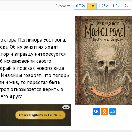
Скорость
0.75x
1x
1.25x
1.5x
2x
20:49
10:35
18:47
доктора Пеллинора Уортропа,
20:39
ека. Об их занятиях ходят
октор и вправду интересуется
18:27
б исчезновении своего
14:32
торый в поисках нового вида
. Индейцы говорят, что теперь
21:14
ли и жив, то перестал быть
троп отказывается верить в
27:15
оего друга.
18:36
24:01
23:50