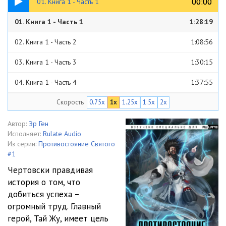
00:00
00:00
01. Книга 1 - Часть 1
01. Книга 1 - Часть 1
1:28:19
02. Книга 1 - Часть 2
1:08:56
03. Книга 1 - Часть 3
1:30:15
04. Книга 1 - Часть 4
1:37:55
Скорость
0.75x
1x
1.25x
1.5x
2x
05. Книга 1 - Часть 5
1:35:43
06. Книга 1 - Часть 6
1:20:48
Автор:
Эр Ген
Исполняет:
Rulate Audio
07. Книга 1 - Часть 7
1:07:49
Из серии:
Противостояние Святого
#1
Чертовски правдивая
история о том, что
добиться успеха –
огромный труд. Главный
герой, Тай Жу, имеет цель