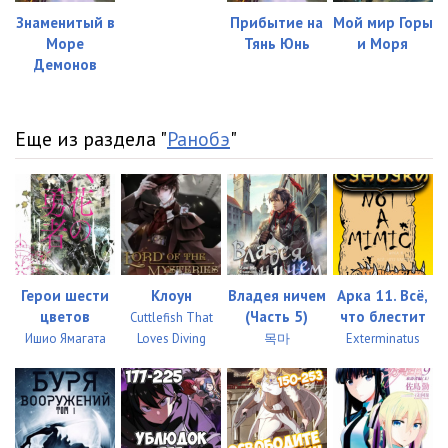
Знаменитый в
Прибытие на
Мой мир Горы
Море
Тянь Юнь
и Моря
Демонов
Еще из раздела "
Ранобэ
"
Герои шести
Клоун
Владея ничем
Арка 11. Всё,
цветов
(Часть 5)
что блестит
Cuttlefish That
Ишио Ямагата
Loves Diving
목마
Exterminatus