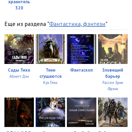
хранитель
320
Еще из раздела "
Фантастика, фэнтези
"
Сады Тихо
Тени
Фантаскоп
Зловещий
сгущаются
барьер
Абнетт Дэн
Кук Глен
Рассел Эрик
Фрэнк