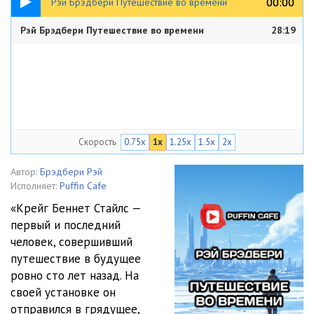
00:00
00:00
Рэй Брэдбери Путешествие во времени
Рэй Брэдбери Путешествие во времени
28:19
Скорость
0.75x
1x
1.25x
1.5x
2x
Автор:
Брэдбери Рэй
Исполняет:
Puffin Cafe
«Крейг Беннет Стайлс —
первый и последний
человек, совершивший
путешествие в будущее
ровно сто лет назад. На
своей установке он
отправился в грядущее,