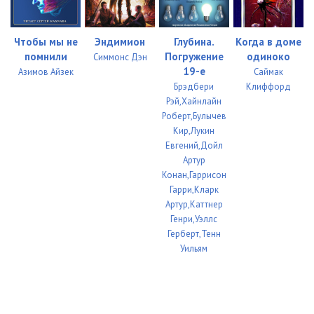
Чтобы мы не
Эндимион
Глубина.
Когда в доме
помнили
Погружение
одиноко
Симмонс Дэн
19-е
Азимов Айзек
Саймак
Брэдбери
Клиффорд
Рэй,Хайнлайн
Роберт,Булычев
Кир,Лукин
Евгений,Дойл
Артур
Конан,Гаррисон
Гарри,Кларк
Артур,Каттнер
Генри,Уэллс
Герберт,Тенн
Уильям