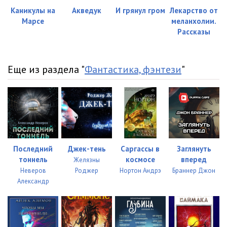
Каникулы на
Акведук
И грянул гром
Лекарство от
Марсе
меланхолии.
Рассказы
Еще из раздела "
Фантастика, фэнтези
"
Последний
Джек-тень
Саргассы в
Заглянуть
тоннель
космосе
вперед
Желязны
Неверов
Роджер
Нортон Андрэ
Браннер Джон
Александр