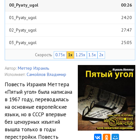
00_Pyaty_ugol
00:26
01_Pyaty_ugol
24:20
02_Pyaty_ugol
27:47
03_Pyaty_ugol
25:05
Скорость
0.75x
1x
1.25x
1.5x
2x
04_Pyaty_ugol
23:25
05_Pyaty_ugol
29:58
Автор:
Меттер Израиль
Исполняет:
Самойлов Владимир
06_Pyaty_ugol
27:54
Повесть Израиля Меттера
«Пятый угол» была написана
07_Pyaty_ugol
28:02
в 1967 году, переводилась
08_Pyaty_ugol
27:20
на основные европейские
языки, но в СССР впервые
09_Pyaty_ugol
28:51
без цензурных изъятий
вышла только в годы
10_Pyaty_ugol
20:28
перестройки. Повесть