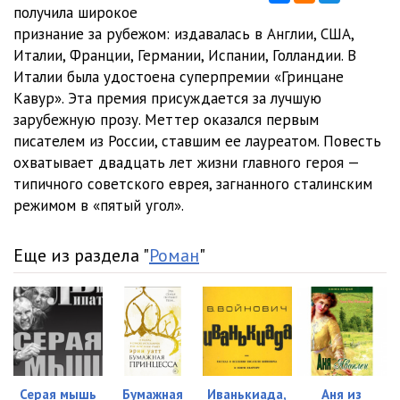
11_Pyaty_ugol
24:42
получила широкое
признание за рубежом: издавалась в Англии, США,
12_Pyaty_ugol
25:32
Италии, Франции, Германии, Испании, Голландии. В
Италии была удостоена суперпремии «Гринцане
Кавур». Эта премия присуждается за лучшую
зарубежную прозу. Меттер оказался первым
писателем из России, ставшим ее лауреатом. Повесть
охватывает двадцать лет жизни главного героя —
типичного советского еврея, загнанного сталинским
режимом в «пятый угол».
Еще из раздела "
Роман
"
Серая мышь
Бумажная
Иванькиада,
Аня из