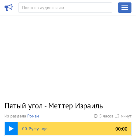
Пятый угол - Меттер Израиль
Из раздела
Роман
5 часов 13 минут
00:26
00:00
00:00
00_Pyaty_ugol