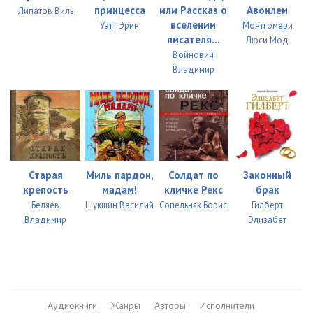
принцесса
или Рассказ о
Авонлеи
Липатов Виль
вселении
Уатт Эрин
Монтгомери
писателя...
Люси Мод
Войнович
Владимир
Старая
Миль пардон,
Солдат по
Законный
крепость
мадам!
кличке Рекс
брак
Беляев
Шукшин Василий
Сопельняк Борис
Гилберт
Владимир
Элизабет
Аудиокниги
Жанры
Авторы
Исполнители