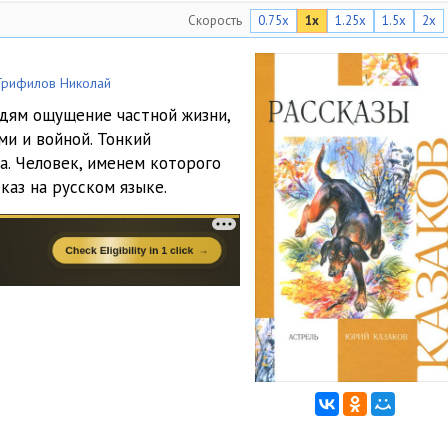
Скорость
0.75x
1x
1.25x
1.5x
2x
19:30
29:27
Трифилов Николай
23:18
юдям ощущение частной жизни,
и и войной. Тонкий
37:21
а. Человек, именем которого
25:44
каз на русском языке.
31:47
38:41
22:40
37:26
32:16
24:46