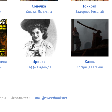
Сонечка
Гонконг
р
Улицкая Людмила
Задорнов Николай
лева
Ирочка
Казнь
р
Теффи Надежда
Кострица Евгений
торы
Исполнители
mail@sweetbook.net