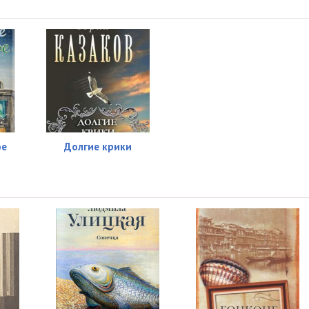
24:01
26:06
34:23
ое
Долгие крики