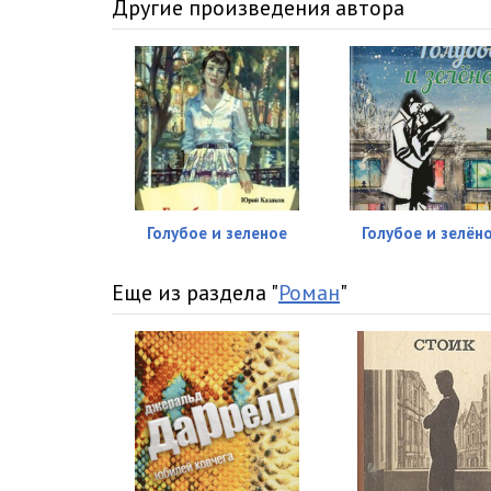
Другие произведения автора
kur_16
kur_17
kur_18
Голубое и зеленое
Голубое и зелён
Еще из раздела "
Роман
"