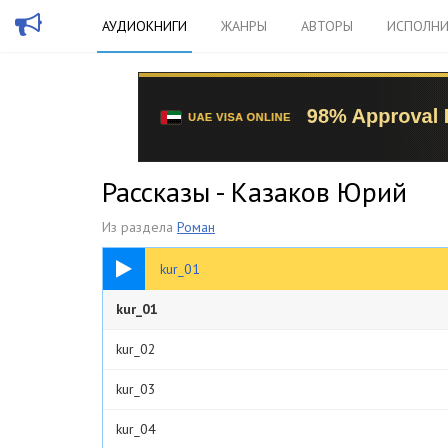
АУДИОКНИГИ
ЖАНРЫ
АВТОРЫ
ИСПОЛНИ
Рассказы - Казаков Юрий
Из раздела
Роман
27:34
kur_01
kur_01
kur_02
kur_03
kur_04