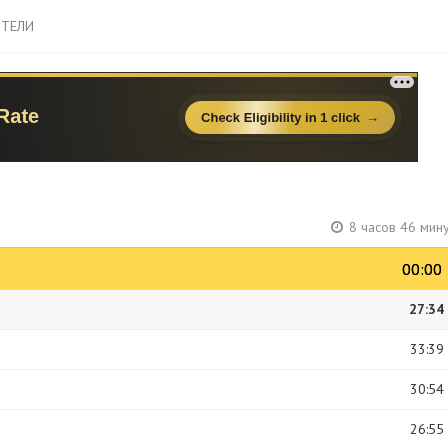
ТЕЛИ
8 часов 46 мин
00:00
00:00
27:34
33:39
30:54
26:55