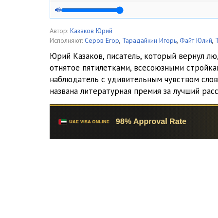
kur_05
kur_06
Автор:
Казаков Юрий
Исполняют:
Серов Егор
,
Тарадайкин Игорь
,
Файт Юлий
,
kur_07
Юрий Казаков, писатель, который вернул л
отнятое пятилетками, всесоюзными стройкам
kur_08
наблюдатель с удивительным чувством слов
kur_09
названа литературная премия за лучший расс
kur_10
kur_11
kur_12
kur_13
kur_14
kur_15