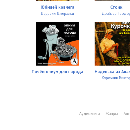
Юбилей ковчега
Стоик
Даррелл Джеральд
Драйзер Теодо
Почём опиум для народа
Наденька из Апа
Курочкин Викто
Аудиокниги
Жанры
Ав