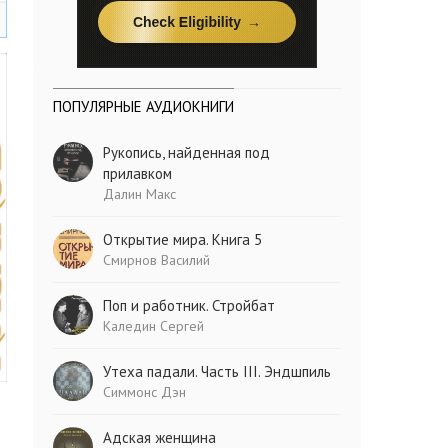
ПОПУЛЯРНЫЕ АУДИОКНИГИ
Рукопись, найденная под
прилавком
Далин Макс
Открытие мира. Книга 5
Смирнов Василий
Поп и работник. Стройбат
Каледин Сергей
Утеха падали. Часть III. Эндшпиль
Симмонс Дэн
Адская женщина